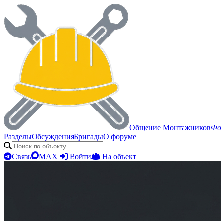
Общение Монтажников
Фо
Разделы
Обсуждения
Бригады
О форуме
Связь
MAX
Войти
На объект