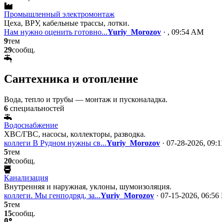
Промышленный электромонтаж
Цеха, ВРУ, кабельные трассы, лотки.
Нам нужно оценить готовно...
Yuriy_Morozov
· , 09:54 AM
9
тем
29
сообщ.
Сантехника и отопление
Вода, тепло и трубы — монтаж и пусконаладка.
6
специальностей
Водоснабжение
ХВС/ГВС, насосы, коллекторы, разводка.
коллеги В Рудном нужны св...
Yuriy_Morozov
· 07-28-2026, 09:
5
тем
20
сообщ.
Канализация
Внутренняя и наружная, уклоны, шумоизоляция.
коллеги. Мы генподряд, за...
Yuriy_Morozov
· 07-15-2026, 06:56
5
тем
15
сообщ.