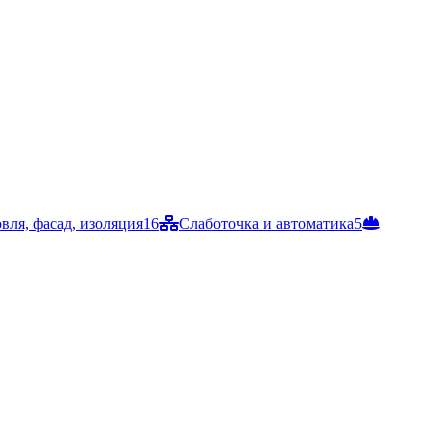
вля, фасад, изоляция
16
Слаботочка и автоматика
5