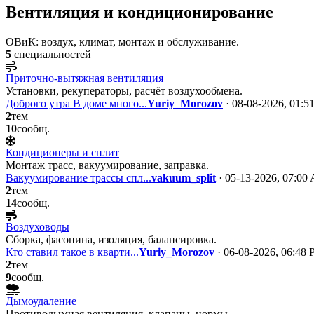
Вентиляция и кондиционирование
ОВиК: воздух, климат, монтаж и обслуживание.
5
специальностей
Приточно-вытяжная вентиляция
Установки, рекуператоры, расчёт воздухообмена.
Доброго утра В доме много...
Yuriy_Morozov
· 08-08-2026, 01:5
2
тем
10
сообщ.
Кондиционеры и сплит
Монтаж трасс, вакуумирование, заправка.
Вакуумирование трассы спл...
vakuum_split
· 05-13-2026, 07:00
2
тем
14
сообщ.
Воздуховоды
Сборка, фасонина, изоляция, балансировка.
Кто ставил такое в кварти...
Yuriy_Morozov
· 06-08-2026, 06:48
2
тем
9
сообщ.
Дымоудаление
Противодымная вентиляция, клапаны, нормы.