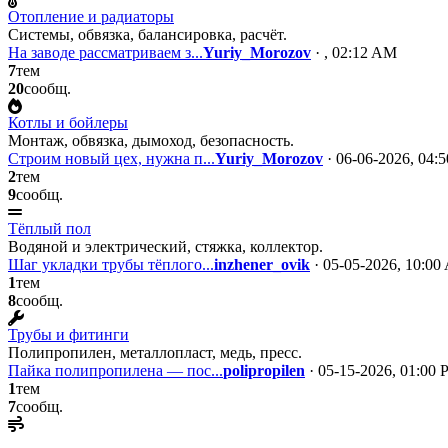
Отопление и радиаторы
Системы, обвязка, балансировка, расчёт.
На заводе рассматриваем з...
Yuriy_Morozov
· , 02:12 AM
7
тем
20
сообщ.
Котлы и бойлеры
Монтаж, обвязка, дымоход, безопасность.
Строим новый цех, нужна п...
Yuriy_Morozov
· 06-06-2026, 04:
2
тем
9
сообщ.
Тёплый пол
Водяной и электрический, стяжка, коллектор.
Шаг укладки трубы тёплого...
inzhener_ovik
· 05-05-2026, 10:0
1
тем
8
сообщ.
Трубы и фитинги
Полипропилен, металлопласт, медь, пресс.
Пайка полипропилена — пос...
polipropilen
· 05-15-2026, 01:00
1
тем
7
сообщ.