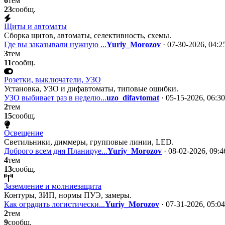
6
тем
23
сообщ.
Щиты и автоматы
Сборка щитов, автоматы, селективность, схемы.
Где вы заказывали нужную ...
Yuriy_Morozov
· 07-30-2026, 04:
3
тем
11
сообщ.
Розетки, выключатели, УЗО
Установка, УЗО и дифавтоматы, типовые ошибки.
УЗО выбивает раз в неделю...
uzo_difavtomat
· 05-15-2026, 06:3
2
тем
15
сообщ.
Освещение
Светильники, диммеры, групповые линии, LED.
Доброго всем дня Планируе...
Yuriy_Morozov
· 08-02-2026, 09:
4
тем
13
сообщ.
Заземление и молниезащита
Контуры, ЗИП, нормы ПУЭ, замеры.
Как оградить логистически...
Yuriy_Morozov
· 07-31-2026, 05:0
2
тем
9
сообщ.