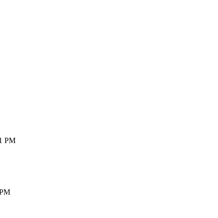
11 PM
 PM