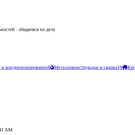
ьностей · общаемся по делу
 и кондиционирование
8
Металлоконструкции и сварка
19
Кро
:41 AM