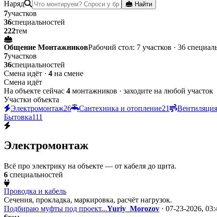
Наряд
Найти
7
участков
36
специальностей
222
тем
Общение Монтажников
Рабочий стол: 7 участков · 36 специал
7
участков
36
специальностей
Смена идёт ·
4
на смене
Смена идёт
На объекте сейчас
4
монтажников · заходите на любой участок
Участки объекта
Электромонтаж
26
Сантехника и отопление
21
Вентиляция
Бытовка
111
Электромонтаж
Всё про электрику на объекте — от кабеля до щита.
6
специальностей
Проводка и кабель
Сечения, прокладка, маркировка, расчёт нагрузок.
Подбираю муфты под проект...
Yuriy_Morozov
· 07-23-2026, 03