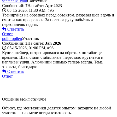
santehnik_volk
Сантехник
Сообщений:
7
На сайте:
Apr 2023
05-15-2026, 11:30 AM,
#95
Тренируйся на обрезках перед объектом, разрезал шов вдоль и
смотри как прогрелось. За полчаса руку набьёшь и
перестанешь гадать.
Ответить
Ответ
polipropilen
Участник
Сообщений:
3
На сайте:
Jan 2026
05-15-2026, 01:00 PM,
#96
Купил шейвер, потренировался на обрезках по таблице
времени. Швы стали стабильные, перестало крутиться и
наплывы ушли. Алюминий снимаю теперь всегда. Тема
закрыта, благодарю.
Ответить
Ответ
Общение
Монтажников
Объект, где монтажники делятся опытом: заходите на любой
участок — на смене всегда кто-то есть.