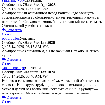
santehnik_volk
Сантехник
Сообщений:
7
На сайте:
Apr 2023
05-13-2026, 12:00 PM,
#92
Армированный алюминием перед пайкой надо зачищать
торцеватель/шейвер обязательно, иначе алюминий наружу и
шов потечёт. Стекловолоконный армированный не зачищают.
Уточни какой у тебя, это важно.
Ответить
Ответ
polipropilen
Участник
Сообщений:
3
На сайте:
Jan 2026
05-14-2026, 06:15 AM,
#93
Армирование алюминием, а я не зачищал! Вот оно. Шейвер
куплю.
Ответить
Ответ
santeh_pro_spb
Сантехник
Сообщений:
6
На сайте:
Jan 2024
05-14-2026, 08:40 AM,
#94
Вот это и есть твоя главная ошибка. Алюминий обязательно
снимать. И не крути трубу при стыковке, вставил ровно по
метке и держи без вращения несколько секунд. Крутанул —
шов нарушил. Метку глубины захода отмечай заранее.
Ответить
Ответ