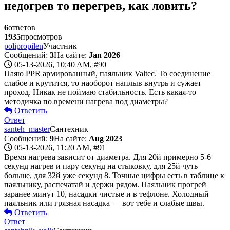
недогрев то перегрев, как ловить?
6
ответов
1935
просмотров
polipropilen
Участник
Сообщений:
3
На сайте:
Jan 2026
05-13-2026, 10:40 AM,
#90
Паяю PPR армированный, паяльник Valtec. То соединение
слабое и крутится, то наоборот наплыв внутрь и сужает
проход. Никак не поймаю стабильность. Есть какая-то
методичка по времени нагрева под диаметры?
Ответить
Ответ
santeh_master
Сантехник
Сообщений:
9
На сайте:
Aug 2023
05-13-2026, 11:20 AM,
#91
Время нагрева зависит от диаметра. Для 20й примерно 5-6
секунд нагрев и пару секунд на стыковку, для 25й чуть
больше, для 32й уже секунд 8. Точные цифры есть в таблице к
паяльнику, распечатай и держи рядом. Паяльник прогрей
заранее минут 10, насадки чистые и в тефлоне. Холодный
паяльник или грязная насадка — вот тебе и слабые швы.
Ответить
Ответ