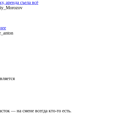
у, аренда съела всё
uriy_Morozov
нее
r_anton
вляется
сток — на смене всегда кто-то есть.