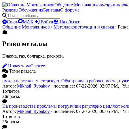
Общение Монтажников
Форум монт
Разделы
Обсуждения
Бригады
О форуме
Связь
MAX
Войти
На объект
Общение Монтажников
›
Металлоконструкции и сварка
›
Резка
Резка металла
Плазма, газ, болгарка, раскрой.
Новая тема
Свежее
Темы раздела
нужен верстак в мастерскую. Обустраиваю рабочее место, нуже
Автор:
Mikhail_Rybakov
· последнее: 07-22-2026, 02:07 PM, · Y
1
ответов
36
просм.
На производстве проблема: погрузчики регулярно цепляют кол
Автор:
Mikhail_Rybakov
· последнее: 07-20-2026, 06:05 PM, · Y
1
ответов
25
просм.