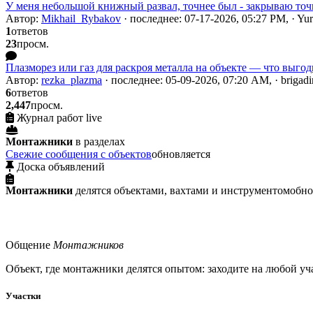
У меня небольшой книжный развал, точнее был - закрываю точк
Автор:
Mikhail_Rybakov
· последнее: 07-17-2026, 05:27 PM, · Y
1
ответов
23
просм.
Плазморез или газ для раскроя металла на объекте — что выгод
Автор:
rezka_plazma
· последнее: 05-09-2026, 07:20 AM, · brigadi
6
ответов
2,447
просм.
Журнал работ
live
Монтажники
в
разделах
Свежие сообщения с объектов
обновляется
Доска объявлений
Монтажники
делятся объектами, вахтами и инструментом
обно
Общение
Монтажников
Объект, где монтажники делятся опытом: заходите на любой уча
Участки