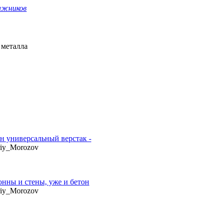
ажников
 металла
н универсальный верстак -
uriy_Morozov
онны и стены, уже и бетон
uriy_Morozov