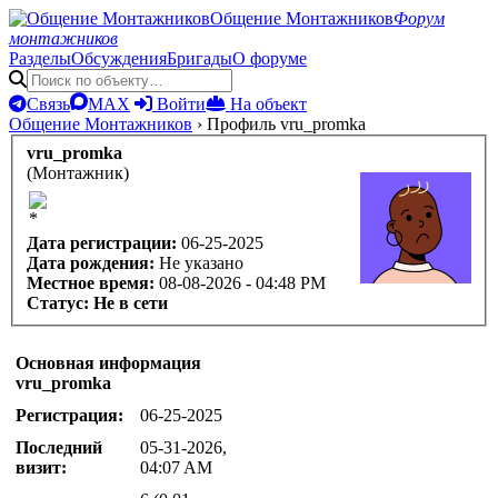
Общение Монтажников
Форум
монтажников
Разделы
Обсуждения
Бригады
О форуме
Связь
MAX
Войти
На объект
Общение Монтажников
›
Профиль vru_promka
vru_promka
(Монтажник)
Дата регистрации:
06-25-2025
Дата рождения:
Не указано
Местное время:
08-08-2026 - 04:48 PM
Статус:
Не в сети
Основная информация
vru_promka
Регистрация:
06-25-2025
Последний
05-31-2026,
визит:
04:07 AM