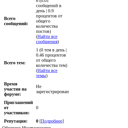
6 (0.01
сообщений в
день | 0.9
процентов от
Всего
общего
сообщений:
количества
постов)
(
Найти все
сообщения
)
1 (0 тем в день |
0.46 процентов
от общего
Всего тем:
количества тем)
(
Найти все
темы
)
Время
Не
участия на
зарегистрирован
форуме:
Приглашений
от
0
участников:
Репутация:
0
[
Подробнее
]
Общение
Монтажников