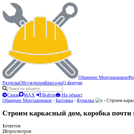
Общение Монтажников
Фо
Разделы
Обсуждения
Бригады
О форуме
Связь
MAX
Войти
На объект
Общение Монтажников
›
Бытовка
›
Курилка
›
Строим карка
Строим каркасный дом, коробка почти 
1
ответов
21
просмотров