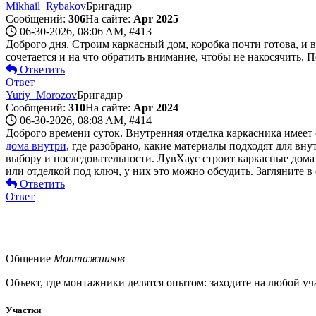
Mikhail_Rybakov
Бригадир
Сообщений:
306
На сайте:
Apr 2025
06-30-2026, 08:06 AM,
#413
Доброго дня. Строим каркасный дом, коробка почти готова, и 
сочетается и на что обратить внимание, чтобы не накосячить.
Ответить
Ответ
Yuriy_Morozov
Бригадир
Сообщений:
310
На сайте:
Apr 2024
06-30-2026, 08:08 AM,
#414
Доброго времени суток. Внутренняя отделка каркасника имеет 
дома внутри
, где разобрано, какие материалы подходят для вн
выбору и последовательности. ЛувХаус строит каркасные дома с
или отделкой под ключ, у них это можно обсудить. Загляните в
Ответить
Ответ
Общение
Монтажников
Объект, где монтажники делятся опытом: заходите на любой уча
Участки