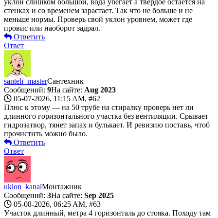
уклон слишком большой, вода убегает а твёрдое остаётся на
стенках и со временем зарастает. Так что не больше и не
меньше нормы. Проверь свой уклон уровнем, может где
провис или наоборот задрал.
Ответить
Ответ
santeh_master
Сантехник
Сообщений:
9
На сайте:
Aug 2023
05-07-2026, 11:15 AM,
#62
Плюс к этому — на 50 трубе на стиралку проверь нет ли
длинного горизонтального участка без вентиляции. Срывает
гидрозатвор, тянет запах и булькает. И ревизию поставь, чтоб
прочистить можно было.
Ответить
Ответ
uklon_kanal
Монтажник
Сообщений:
3
На сайте:
Sep 2025
05-08-2026, 06:25 AM,
#63
Участок длинный, метра 4 горизонталь до стояка. Походу там