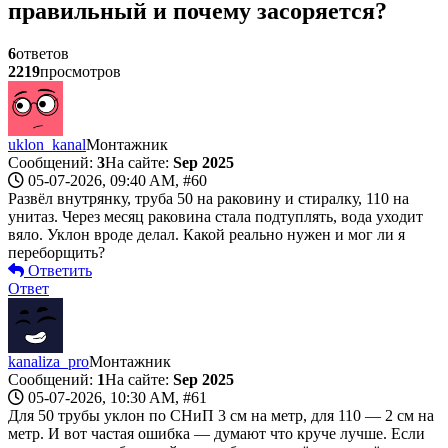
правильный и почему засоряется?
6
ответов
2219
просмотров
uklon_kanal
Монтажник
Сообщений:
3
На сайте:
Sep 2025
05-07-2026, 09:40 AM,
#60
Развёл внутрянку, труба 50 на раковину и стиралку, 110 на
унитаз. Через месяц раковина стала подтуплять, вода уходит
вяло. Уклон вроде делал. Какой реально нужен и мог ли я
переборщить?
Ответить
Ответ
kanaliza_pro
Монтажник
Сообщений:
1
На сайте:
Sep 2025
05-07-2026, 10:30 AM,
#61
Для 50 трубы уклон по СНиП 3 см на метр, для 110 — 2 см на
метр. И вот частая ошибка — думают что круче лучше. Если