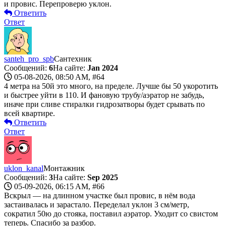
и провис. Перепроверю уклон.
Ответить
Ответ
santeh_pro_spb
Сантехник
Сообщений:
6
На сайте:
Jan 2024
05-08-2026, 08:50 AM,
#64
4 метра на 50й это много, на пределе. Лучше бы 50 укоротить
и быстрее уйти в 110. И фановую трубу/аэратор не забудь,
иначе при сливе стиралки гидрозатворы будет срывать по
всей квартире.
Ответить
Ответ
uklon_kanal
Монтажник
Сообщений:
3
На сайте:
Sep 2025
05-09-2026, 06:15 AM,
#66
Вскрыл — на длинном участке был провис, в нём вода
застаивалась и зарастало. Переделал уклон 3 см/метр,
сократил 50ю до стояка, поставил аэратор. Уходит со свистом
теперь. Спасибо за разбор.