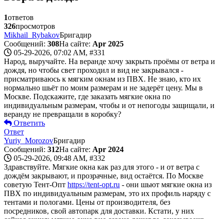
1
ответов
326
просмотров
Mikhail_Rybakov
Бригадир
Сообщений:
308
На сайте:
Apr 2025
05-29-2026, 07:02 AM,
#331
Народ, выручайте. На веранде хочу закрыть проёмы от ветра и
дождя, но чтобы свет проходил и вид не закрывался -
присматриваюсь к мягким окнам из ПВХ. Не знаю, кто их
нормально шьёт по моим размерам и не задерёт цену. Мы в
Москве. Подскажите, где заказать мягкие окна по
индивидуальным размерам, чтобы и от непогоды защищали, и
веранду не превращали в коробку?
Ответить
Ответ
Yuriy_Morozov
Бригадир
Сообщений:
312
На сайте:
Apr 2024
05-29-2026, 09:48 AM,
#332
Здравствуйте. Мягкие окна как раз для этого - и от ветра с
дождём закрывают, и прозрачные, вид остаётся. По Москве
советую Тент-Опт
https://tent-opt.ru
- они шьют мягкие окна из
ПВХ по индивидуальным размерам, это их профиль наряду с
тентами и пологами. Цены от производителя, без
посредников, свой автопарк для доставки. Кстати, у них