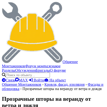
Общение
Монтажников
Форум монтажников
Разделы
Обсуждения
Бригады
О форуме
Связь
MAX
Войти
На объект
Общение Монтажников
›
Кровля, фасад, изоляция
›
Фасады и
облицовка
›
Прозрачные шторы на веранду от ветра и дождя
Прозрачные шторы на веранду от
ветра и дождя