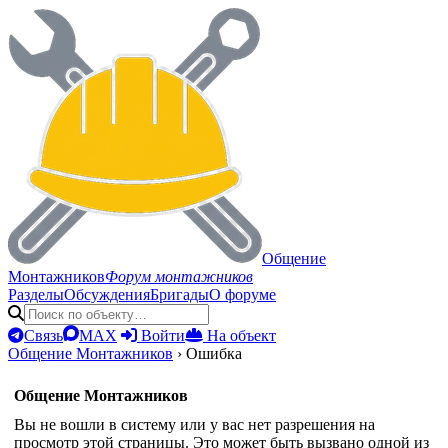
Общение
Монтажников
Форум монтажников
Разделы
Обсуждения
Бригады
О форуме
Связь
MAX
Войти
На объект
Общение Монтажников
›
Ошибка
Общение Монтажников
Вы не вошли в систему или у вас нет разрешения на
просмотр этой страницы. Это может быть вызвано одной из